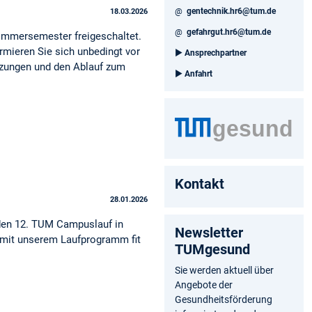
@
gentechnik.hr6@tum.de
18.03.2026
@
gefahrgut.hr6@tum.de
mmersemester freigeschaltet.
rmieren Sie sich unbedingt vor
►
Ansprechpartner
tzungen und den Ablauf zum
►
Anfahrt
Kontakt
28.01.2026
 den 12. TUM Campuslauf in
Newsletter
h mit unserem Laufprogramm fit
TUMgesund
Sie werden aktuell über
Angebote der
Gesundheitsförderung