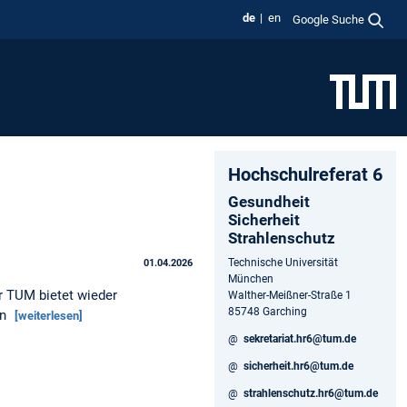
de
en
Google Suche
Hochschulreferat 6
Gesundheit
Sicherheit
Strahlenschutz
Technische Universität
01.04.2026
München
 TUM bietet wieder
Walther-Meißner-Straße 1
85748 Garching
an
[weiterlesen]
@
sekretariat.hr6@tum.de
@
sicherheit.hr6@tum.de
@
strahlenschutz.hr6@tum.de