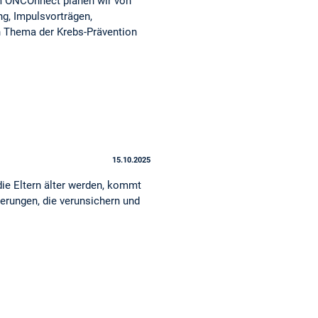
 ONCOnnect planen wir von
g, Impulsvorträgen,
 Thema der Krebs-Prävention
15.10.2025
die Eltern älter werden, kommt
derungen, die verunsichern und