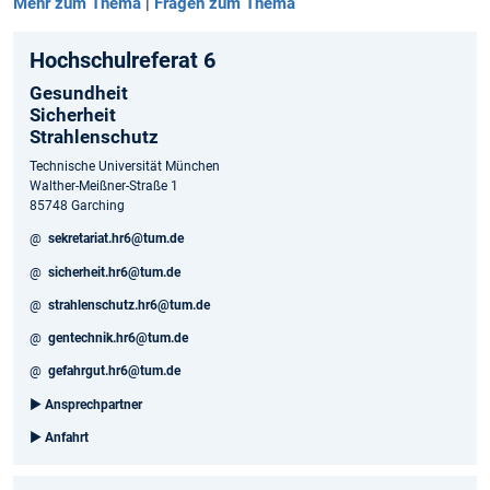
Mehr zum Thema
|
Fragen zum Thema
Hochschulreferat 6
Gesundheit
Sicherheit
Strahlenschutz
Technische Universität München
Walther-Meißner-Straße 1
85748 Garching
@
sekretariat.hr6@tum.de
@
sicherheit.hr6@tum.de
@
strahlenschutz.hr6@tum.de
@
gentechnik.hr6@tum.de
@
gefahrgut.hr6@tum.de
►
Ansprechpartner
►
Anfahrt