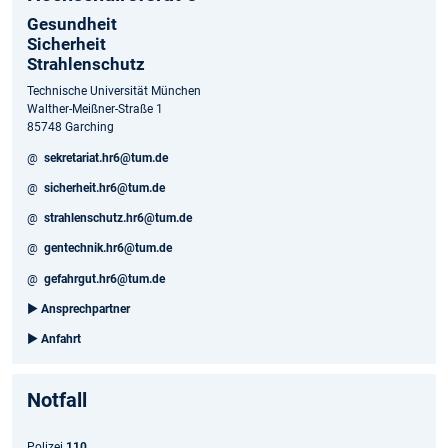
Gesundheit
Sicherheit
Strahlenschutz
Technische Universität München
Walther-Meißner-Straße 1
85748 Garching
@
sekretariat.hr6@tum.de
@
sicherheit.hr6@tum.de
@
strahlenschutz.hr6@tum.de
@
gentechnik.hr6@tum.de
@
gefahrgut.hr6@tum.de
►
Ansprechpartner
►
Anfahrt
Notfall
Polizei
110