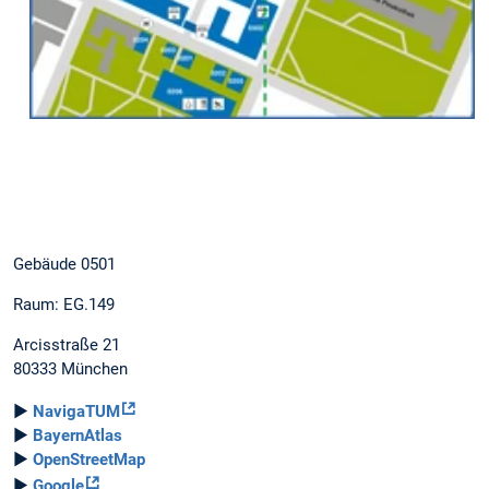
Gebäude 0501
Raum: EG.149
Arcisstraße 21
80333 München
►
NavigaTUM
►
BayernAtlas
►
OpenStreetMap
►
Google