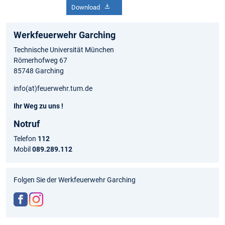
Download
Werkfeuerwehr Garching
Technische Universität München
Römerhofweg 67
85748 Garching
info(at)feuerwehr.tum.de
Ihr Weg zu uns !
Notruf
Telefon
112
Mobil
089.289.112
Folgen Sie der Werkfeuerwehr Garching
http
http