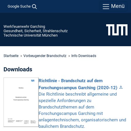
Menü
Google Suche
Werkfeuerwehr Garching
Gesundheit, Sicherheit, Strahlenschutz
Technische Universität München
Startseite
Vorbeugender Brandschutz
Info Downloads
Downloads
Richtlinie - Brandschutz auf dem
Forschungscampus Garching (2020-12)
Die Richtlinie beschreibt allgemeine und
spezielle Anforderungen zu
Brandschutzthemen auf dem
Forschungscampus Garching mit
anlagentechnischem, organisatorischem und
baulichem Brandschutz.