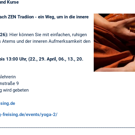
und Kurse
ch ZEN Tradiion - ein Weg, um in die innere
.26):
Hier können Sie mit einfachen, ruhigen
s Atems und der inneren Aufmerksamkeit den
 13:00 Uhr, (22., 29. April, 06., 13., 20.
alehrerin
nstraße 9
 wird gebeten
ising.de
g-freising.de/events/yoga-2/
________________________________________________________________