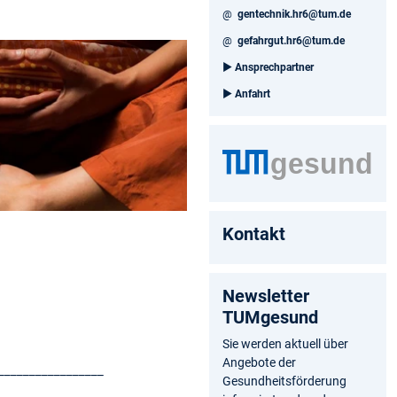
@
gentechnik.hr6@tum.de
@
gefahrgut.hr6@tum.de
►
Ansprechpartner
►
Anfahrt
Kontakt
Newsletter
TUMgesund
Sie werden aktuell über
Angebote der
_________________
Gesundheitsförderung