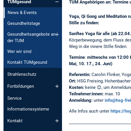
TUMgesund
TUM Angehörigen an: Termine 
News & Events
Yoga, Qi Gong und Meditation na
Stille zu finden:
Gesundheitstage
Sanftes Yoga für alle (ab 22.04
Gesundheitsangebote an
Körperbewegung, dem Fluss de
der TUM
Weg in die innere Stille finden.
Wer wir sind
Termine
:
mittwochs von 12:00 bis
Kontakt TUMgesund
Mai, 10. 17., 24. Juni)
Strahlenschutz
Referentin:
Carolin Flinker, Yog
Ort:
HSG Freising, Hohenbacher
Fortbildungen
Kosten:
keine 😊, um Anmeldung
Teilnehmer:innen:
max. 10
Service
Anmeldung:
unter
info@hsg-fre
Informationssysteme
Alle Infos auch unter
https://hs
Kontakt
______________________________