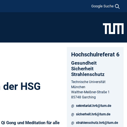
Google Suche
Hochschulreferat 6
Gesundheit
Sicherheit
Strahlenschutz
Technische Universität
n der HSG
München
Walther-Meißner-Straße 1
85748 Garching
@
sekretariat.hr6@tum.de
@
sicherheit.hr6@tum.de
i Gong und Meditation für alle
@
strahlenschutz.hr6@tum.de