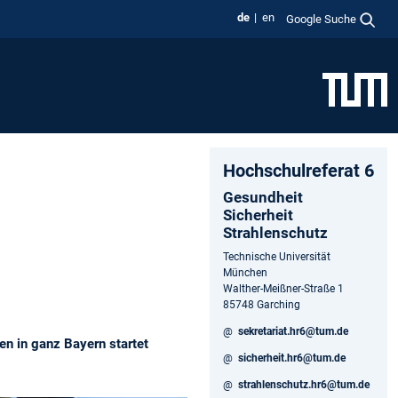
de
en
Google Suche
Hochschulreferat 6
Gesundheit
Sicherheit
Strahlenschutz
Technische Universität
München
Walther-Meißner-Straße 1
85748 Garching
@
sekretariat.hr6@tum.de
n in ganz Bayern startet
@
sicherheit.hr6@tum.de
@
strahlenschutz.hr6@tum.de