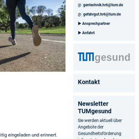
@
gentechnik.hr6@tum.de
@
gefahrgut.hr6@tum.de
►
Ansprechpartner
►
Anfahrt
Kontakt
Newsletter
TUMgesund
Sie werden aktuell über
Angebote der
Gesundheitsförderung
tig eingeladen und erinnert.