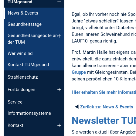
TUMgesund
News & Events
Egal, ob Ihr vorher noch nie Spor
Jahre "etwas schleifen" lassen h
Gesundheitstage
bringt, vielleicht unter Diabetes
Euren inneren Schweinehund nich
Gesundheitsangebote an
LAUF10! genau richtig.
der TUM
Prof. Martin Halle hat eigens d
Wer wir sind
entwickelt, die ganz einfach d
Kontakt TUMgesund
kann alleine trainieren - aber m
Gruppe
mit Gleichgesinnten. Be
Strahlenschutz
seinen persönlichen 10-Kilomete
Fortbildungen
Hier erhalten Sie mehr Informat
Service
◄
Zurück zu:
News & Events
Informationssysteme
Newsletter T
Kontakt
Sie werden aktuell über Angebot