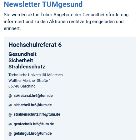
Newsletter TUMgesund
Sie werden aktuell über Angebote der Gesundheitsförderung
informiert und zu den Aktionen rechtzeitig eingeladen und
erinnert.
Hochschulreferat 6
Gesundheit
Sicherheit
Strahlenschutz
Technische Universität München
Walther-Meißner-Straße 1
85748 Garching
@
sekretariat.hr6@tum.de
@
sicherheit.hr6@tum.de
@
strahlenschutz.hr6@tum.de
@
gentechnik.hr6@tum.de
@
gefahrgut.hr6@tum.de