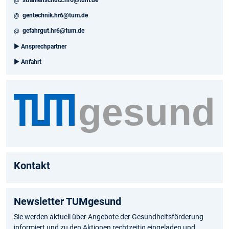
@
gentechnik.hr6@tum.de
@
gefahrgut.hr6@tum.de
►
Ansprechpartner
►
Anfahrt
Kontakt
Newsletter TUMgesund
Sie werden aktuell über Angebote der Gesundheitsförderung
informiert und zu den Aktionen rechtzeitig eingeladen und